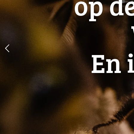
op d
En 