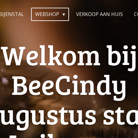
BIJENSTAL
WEBSHOP
VERKOOP AAN HUIS
C
Welkom bij
BeeCindy
augustus st