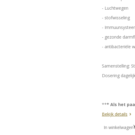
- Luchtwegen
- stofwisseling
- Immuunsyste
- gezonde darmf
- antibacteriële
Samenstelling: S
Dosering dagelij
Pony's 10
**
* Als het paa
Bekijk details
In winkelwagen