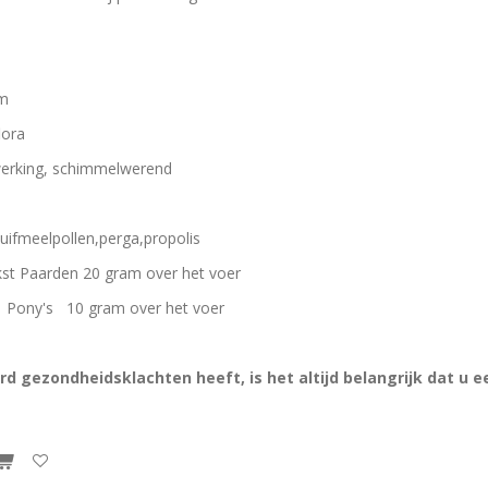
em
lora
 werking, schimmelwerend
tuifmeelpollen,perga,propolis
kst Paarden 20 gram over het voer
 gram over het voer
rd gezondheidsklachten heeft, is het altijd belangrijk dat u e