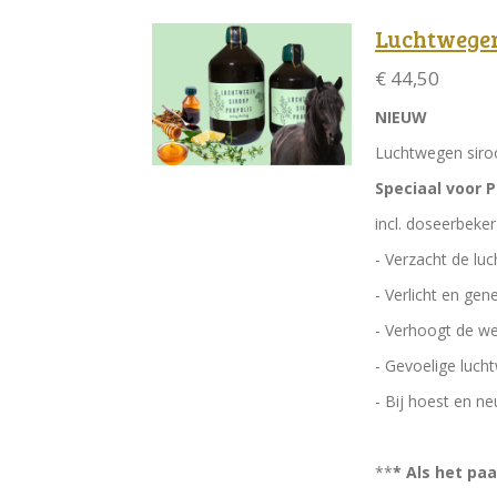
Luchtwegen
€ 44,50
NIEUW
Luchtwegen siro
Speciaal voor P
incl. doseerbeke
- Verzacht de lu
- Verlicht en gen
- Verhoogt de w
- Gevoelige luc
- Bij hoest en n
**
* Als het paa