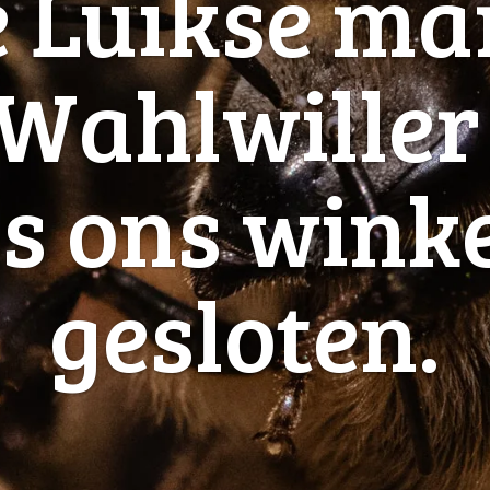
e Luikse mar
Wahlwille
is ons winke
gesloten.