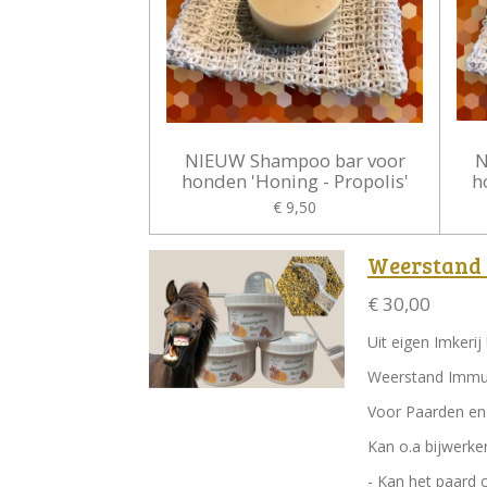
NIEUW Shampoo bar voor
N
honden 'Honing - Propolis'
h
€ 9,50
Weerstand
€ 30,00
Uit eigen Imkerij 
Weerstand Immu
Voor Paarden e
Kan o.a bijwerk
- Kan het paard o