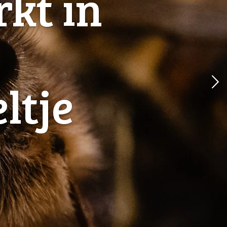
kt in
r
ltje