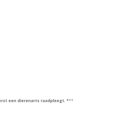
erst een dierenarts raadpleegt. *
**