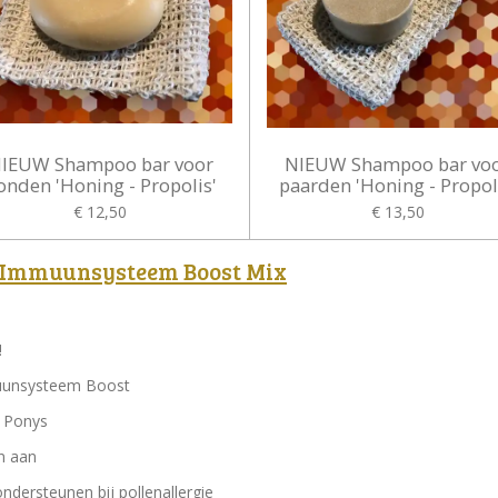
IEUW Shampoo bar voor
NIEUW Shampoo bar vo
onden 'Honing - Propolis'
paarden 'Honing - Propol
€ 12,50
€ 13,50
 Immuunsysteem Boost Mix
!
unsysteem Boost
n Ponys
en aan
ndersteunen bij pollenallergie