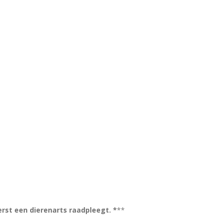
erst een dierenarts raadpleegt. *
**