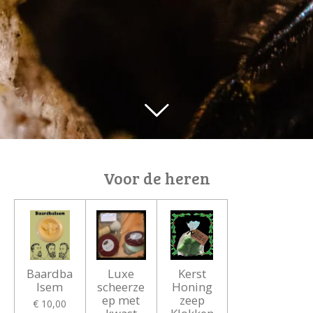
Voor de heren
Baardba
Luxe
Kerst
lsem
scheerze
Honing
ep met
zeep
€ 10,00