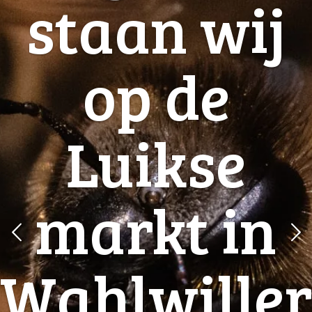
staan wij
op de
Luikse
markt in
Wahlwille