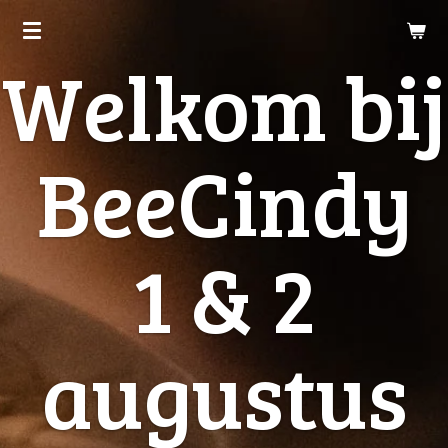
Ga
direct
Welkom bij
naar
de
hoofdinhoud
BeeCindy
1 & 2
augustus