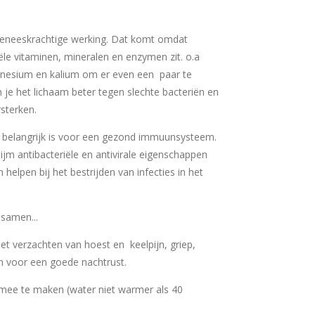
geneeskrachtige werking. Dat komt omdat
le vitaminen, mineralen en enzymen zit. o.a
agnesium en kalium om er even een paar te
e het lichaam beter tegen slechte bacteriën en
sterken.
at belangrijk is voor een gezond immuunsysteem.
jm antibacteriële en antivirale eigenschappen
 helpen bij het bestrijden van infecties in het
samen...
het verzachten van hoest en keelpijn, griep,
n voor een goede nachtrust.
mee te maken (water niet warmer als 40