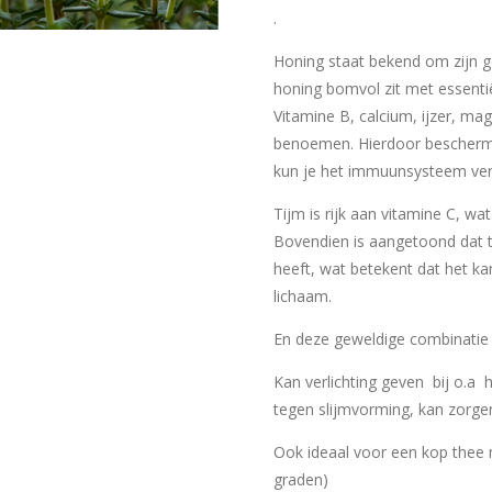
.
Honing staat bekend om zijn 
honing bomvol zit met essentië
Vitamine B, calcium, ijzer, m
benoemen. Hierdoor bescherm j
kun je het immuunsysteem ver
Tijm is rijk aan vitamine C, w
Bovendien is aangetoond dat ti
heeft, wat betekent dat het kan
lichaam.
En deze geweldige combinatie 
Kan verlichting geven bij o.a 
tegen slijmvorming, kan zorge
Ook ideaal voor een kop thee 
graden)