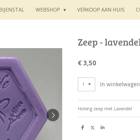
BIJENSTAL
WEBSHOP
VERKOOP AAN HUIS
C
Zeep - lavende
€ 3,50
In winkelwagen
Honing zeep met Lavendel
D
D
S
e
e
h
l
e
a