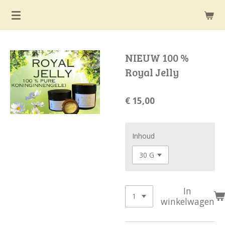
Ga
direct
naar
de
NIEUW 100 %
hoofdinhoud
Royal Jelly
€ 15,00
Inhoud
In
winkelwagen