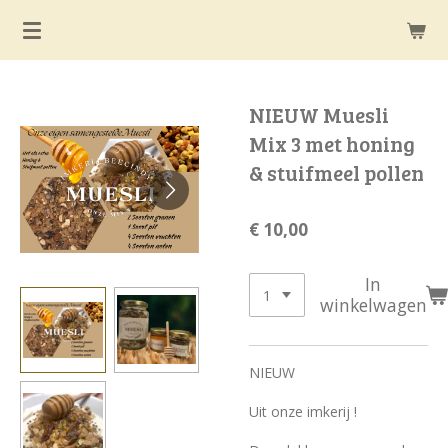
Ga
direct
naar
de
NIEUW Muesli
hoofdinhoud
Mix 3 met honing
& stuifmeel pollen
€ 10,00
In
winkelwagen
NIEUW
Uit onze imkerij !