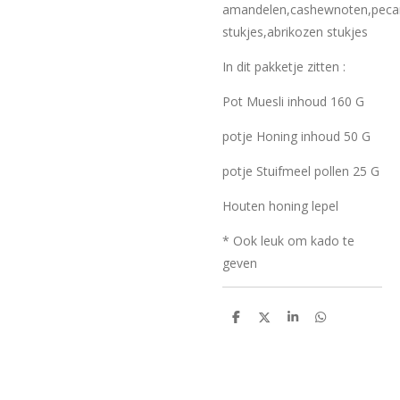
amandelen,cashewnoten,pecan
stukjes,abrikozen stukjes
In dit pakketje zitten :
Pot Muesli inhoud 160 G
potje Honing inhoud 50 G
potje Stuifmeel pollen 25 G
Houten honing lepel
* Ook leuk om kado te
geven
D
D
S
D
e
e
h
e
l
e
a
l
e
l
r
e
n
e
n