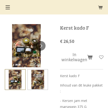
Ga
direct
naar
de
Kerst kado F
hoofdinhoud
€ 26,50
In
winkelwagen
Kerst kado F
Inhoud van dit leuke pakket
:
- Kersen jam met
marsepein 375 G