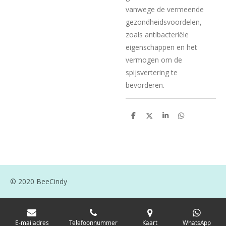
vanwege de vermeende
gezondheidsvoordelen,
zoals antibacteriële
eigenschappen en het
vermogen om de
spijsvertering te
bevorderen.
D
D
S
D
e
e
h
e
l
e
a
l
e
l
r
e
n
e
n
© 2020 BeeCindy
E-mailadres
Telefoonnummer
Kaart
WhatsApp