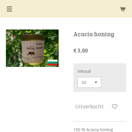
Ga
direct
naar
de
Acacia honing
hoofdinhoud
€ 3,00
Inhoud
Uitverkocht
100 % Acacia honing