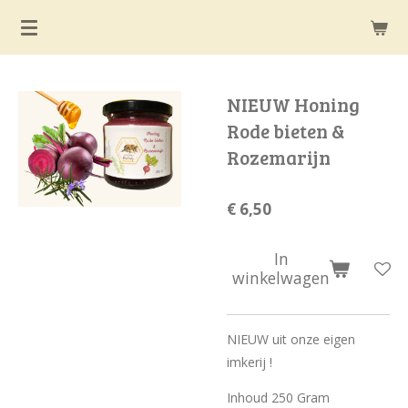
Ga
direct
naar
de
NIEUW Honing
hoofdinhoud
Rode bieten &
Rozemarijn
€ 6,50
In
winkelwagen
NIEUW uit onze eigen
imkerij !
Inhoud 250 Gram