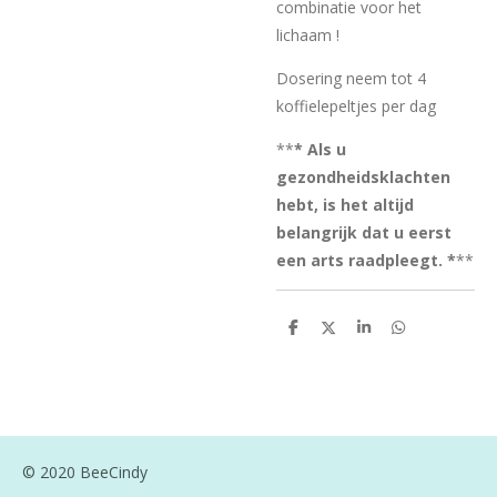
combinatie voor het
lichaam !
Dosering neem tot 4
koffielepeltjes per dag
**
* Als u
gezondheidsklachten
hebt, is het altijd
belangrijk dat u eerst
een arts raadpleegt. *
**
D
D
S
D
e
e
h
e
l
e
a
l
e
l
r
e
n
e
n
© 2020 BeeCindy