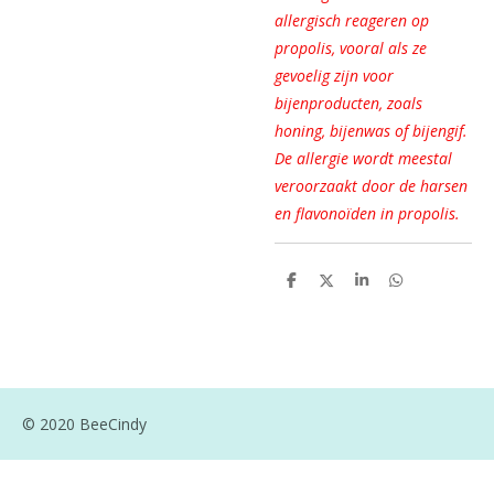
allergisch reageren op
propolis, vooral als ze
gevoelig zijn voor
bijenproducten, zoals
honing, bijenwas of bijengif.
De allergie wordt meestal
veroorzaakt door de harsen
en flavonoïden in propolis.
D
D
S
D
e
e
h
e
l
e
a
l
e
l
r
e
n
e
n
© 2020 BeeCindy