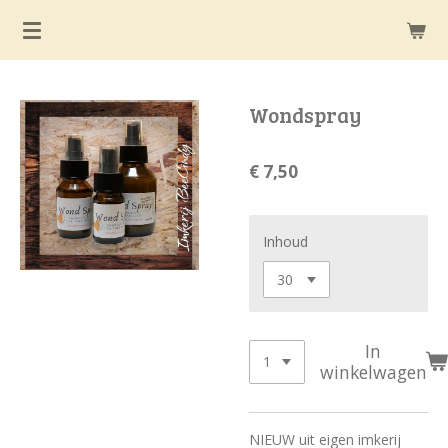
Ga
direct
naar
de
Wondspray
hoofdinhoud
€ 7,50
Inhoud
In
winkelwagen
NIEUW uit eigen imkerij