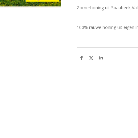
Zomerhoning uit Sp
100% rauwe honing uit eigen im
D
D
S
e
e
h
l
e
a
e
l
r
n
e