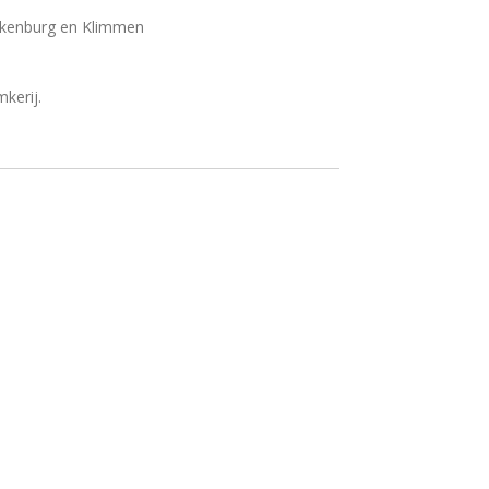
aubeek,Valkenburg en Klimmen
kerij.