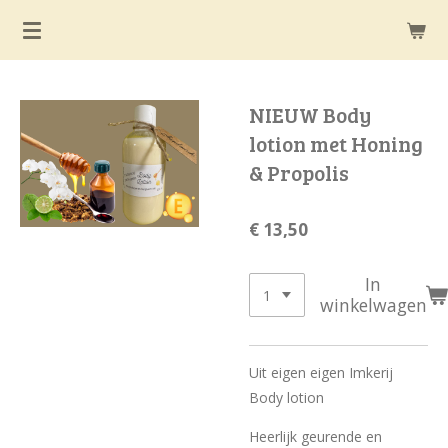
Ga
direct
naar
de
NIEUW Body
hoofdinhoud
lotion met Honing
& Propolis
€ 13,50
In
winkelwagen
Uit eigen eigen Imkerij
Body lotion
Heerlijk geurende en