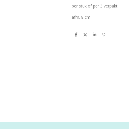
per stuk of per 3 verpakt
afm. 8 cm
D
D
S
D
e
e
h
e
l
e
a
l
e
l
r
e
n
e
n