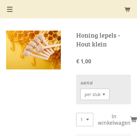
Ga
direct
naar
de
Honing lepels -
hoofdinhoud
Hout klein
€ 1,00
aantal
In
winkelwagen