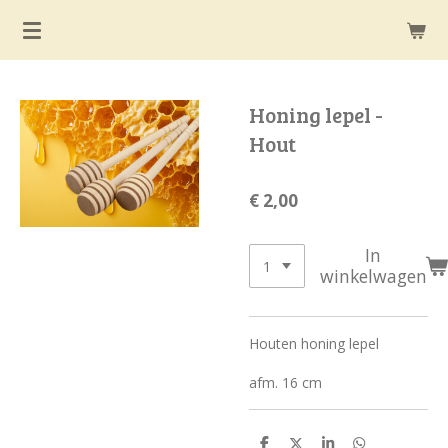
Ga
direct
naar
de
Honing lepel -
hoofdinhoud
Hout
€ 2,00
In
winkelwagen
Houten honing lepel
afm. 16 cm