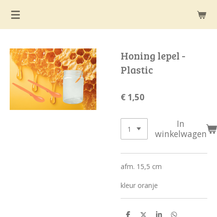
Ga
direct
naar
de
Honing lepel -
hoofdinhoud
Plastic
€ 1,50
In
winkelwagen
afm. 15,5 cm
kleur oranje