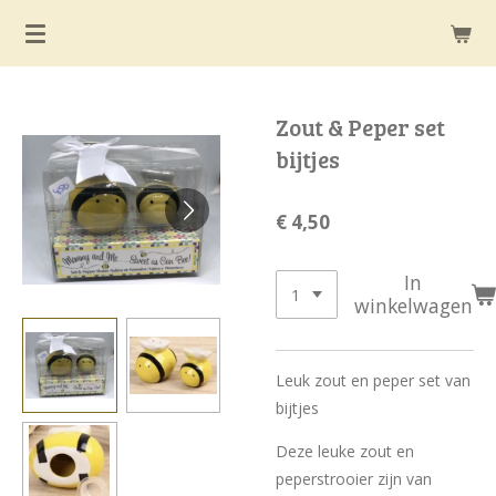
Ga
direct
naar
de
Zout & Peper set
hoofdinhoud
bijtjes
€ 4,50
In
winkelwagen
Leuk zout en peper set van
bijtjes
Deze leuke zout en
peperstrooier zijn van