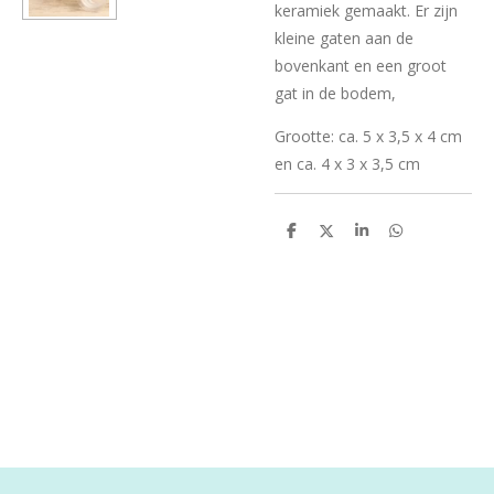
keramiek gemaakt. Er zijn
kleine gaten aan de
bovenkant en een groot
gat in de bodem,
Grootte: ca. 5 x 3,5 x 4 cm
en ca. 4 x 3 x 3,5 cm
D
D
S
D
e
e
h
e
l
e
a
l
e
l
r
e
n
e
n