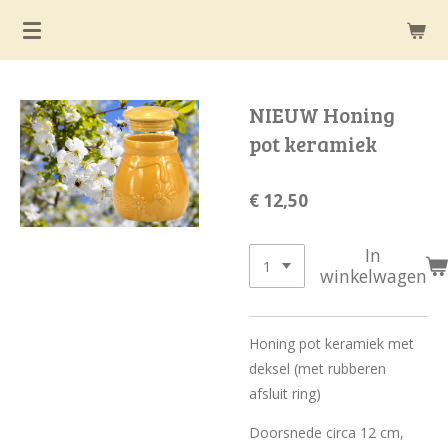
Ga
direct
naar
de
NIEUW Honing
hoofdinhoud
pot keramiek
€ 12,50
In
winkelwagen
Honing pot keramiek met
deksel (met rubberen
afsluit ring)
Doorsnede circa 12 cm,