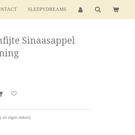
ONTACT
SLEEPYDREAMS
ijte Sinaasappel
oning
 uit eigen imkerij