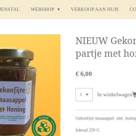
JENSTAL
WEBSHOP
VERKOOP AAN HUIS
C
NIEUW Gekonf
partje met h
€ 6,00
In winkelwagen
Gekonfijte sinaasappel met honing
Inhoud 250 G