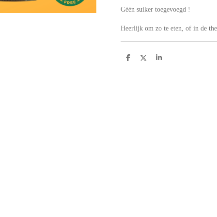
Géén suiker toegevoegd !
Heerlijk om zo te eten, of in de th
D
D
S
e
e
h
l
e
a
e
l
r
n
e