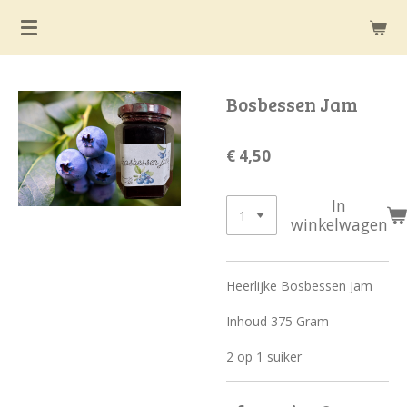
Ga
direct
naar
de
Bosbessen Jam
hoofdinhoud
€ 4,50
In
winkelwagen
Heerlijke Bosbessen Jam
Inhoud 375 Gram
2 op 1 suiker