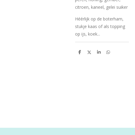
citroen, kaneel, gelei suiker
Héérlijk op de boterham,
stukje kaas of als topping
op ijs, koek...
D
D
S
D
e
e
h
e
l
e
a
l
e
l
r
e
n
e
n