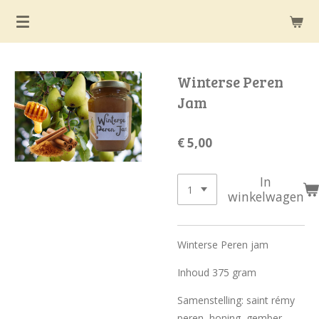
Ga
direct
naar
de
Winterse Peren
hoofdinhoud
Jam
€ 5,00
In
winkelwagen
Winterse Peren jam
Inhoud 375 gram
Samenstelling: saint rémy
peren, honing, gember,