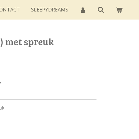
ONTACT
SLEEPYDREAMS
) met spreuk
euk