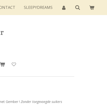
ONTACT
SLEEPYDREAMS
r
 met Gember !
Zonder toegevoegde suikers