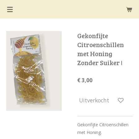
Ga
direct
naar
de
Gekonfijte
hoofdinhoud
Citroenschillen
met Honing
Zonder Suiker !
€ 3,00
Uitverkocht
Gekonfijte Citroenschillen
met Honing.