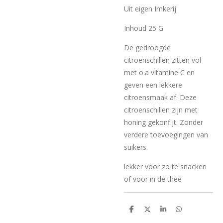
Uit eigen Imkerij
Inhoud 25 G
De gedroogde
citroenschillen zitten vol
met o.a vitamine C en
geven een lekkere
citroensmaak af. Deze
citroenschillen zijn met
honing gekonfijt. Zonder
verdere toevoegingen van
suikers.
lekker voor zo te snacken
of voor in de thee
D
D
S
D
e
e
h
e