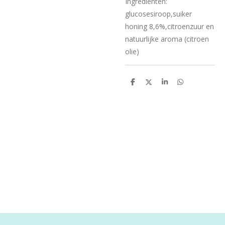
Ingrediënten:
glucosesiroop,suiker
honing 8,6%,citroenzuur en
natuurlijke aroma (citroen
olie)
D
D
S
D
e
e
h
e
l
e
a
l
e
l
r
e
n
e
n