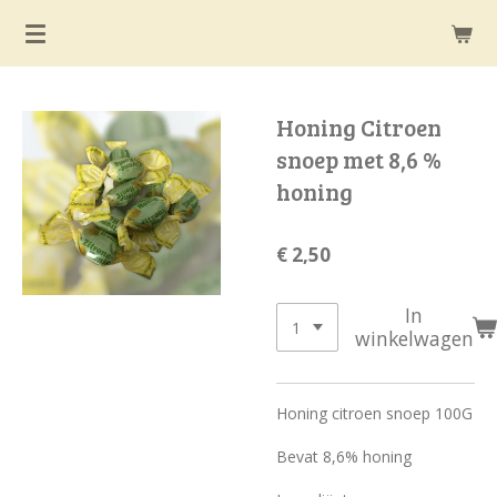
Ga
direct
naar
de
Honing Citroen
hoofdinhoud
snoep met 8,6 %
honing
€ 2,50
In
winkelwagen
Honing citroen snoep 100G
Bevat 8,6% honing