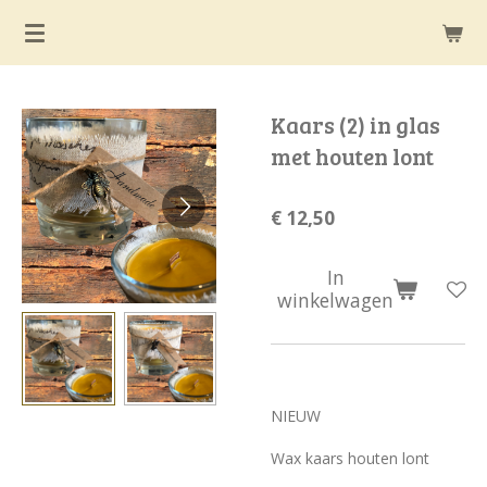
Ga
direct
naar
de
Kaars (2) in glas
hoofdinhoud
met houten lont
€ 12,50
In
winkelwagen
NIEUW
Wax kaars houten lont