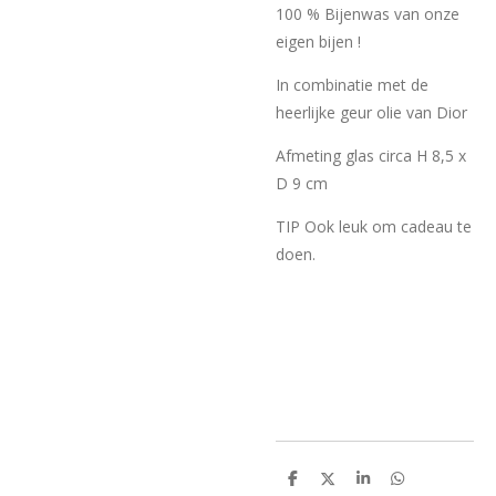
100 % Bijenwas van onze
eigen bijen !
In combinatie met de
heerlijke geur olie van Dior
Afmeting glas circa H 8,5 x
D 9 cm
TIP Ook leuk om cadeau te
doen.
D
D
S
D