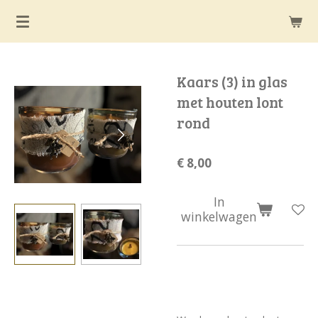
Ga
direct
naar
de
Kaars (3) in glas
hoofdinhoud
met houten lont
rond
€ 8,00
In
winkelwagen