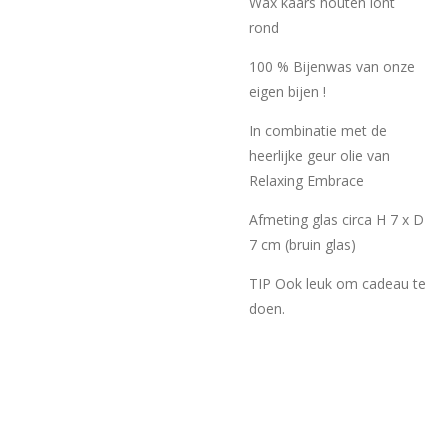
Wax kaars houten lont
rond
100 % Bijenwas van onze
eigen bijen !
In combinatie met de
heerlijke geur olie van
Relaxing Embrace
Afmeting glas circa H 7 x D
7 cm (bruin glas)
TIP Ook leuk om cadeau te
doen.