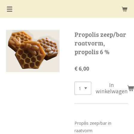
Ga
direct
naar
de
Propolis zeep/bar
hoofdinhoud
raatvorm,
propolis 6 %
€ 6,00
In
winkelwagen
Propilis zeep/bar in
raatvorm