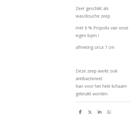
Zeer geschikt als
was/douche zeep
met 6 % Propolis van onze
eigen bijen !
afmeting circa 7 cm
Deze zeep werkt ook
antibacterieel.
Kan voor het hele lichaam
gebruikt worden.
D
D
S
D
e
e
h
e
l
e
a
l
e
l
r
e
n
e
n