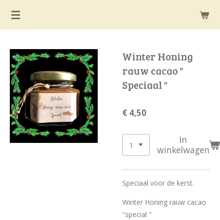
Ga
direct
naar
de
Winter Honing
hoofdinhoud
rauw cacao "
Speciaal "
€ 4,50
In
winkelwagen
Speciaal voor de kerst.
Winter Honing rauw cacao
"special "