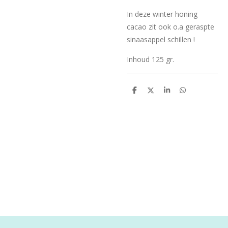
In deze winter honing
cacao zit ook o.a geraspte
sinaasappel schillen !
Inhoud 125 gr.
D
D
S
D
e
e
h
e
l
e
a
l
e
l
r
e
n
e
n