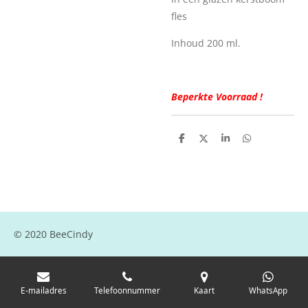
fles
Inhoud 200 ml.
Beperkte Voorraad !
D
D
S
D
e
e
h
e
l
e
a
l
e
l
r
e
n
e
n
© 2020 BeeCindy
E-mailadres
Telefoonnummer
Kaart
WhatsApp