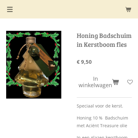
Ga
direct
naar
de
Honing Badschuim
hoofdinhoud
in Kerstboom fles
€ 9,50
In
winkelwagen
Speciaal voor de kerst.
Honing 10 % Badschuim
met Aciënt Treasure olie
In een glazen kerstboom