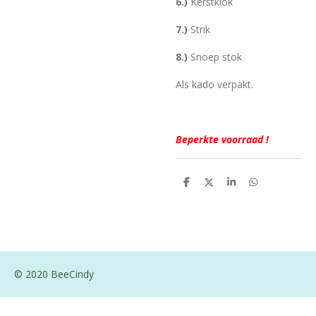
6.)
Kerstklok
7.)
Strik
8.)
Snoep stok
Als kado verpakt.
Beperkte voorraad !
D
D
S
D
e
e
h
e
l
e
a
l
e
l
r
e
n
e
n
© 2020 BeeCindy