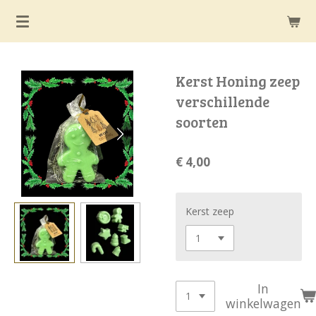
Ga
direct
naar
de
Kerst Honing zeep
hoofdinhoud
verschillende
soorten
€ 4,00
Kerst zeep
In
winkelwagen