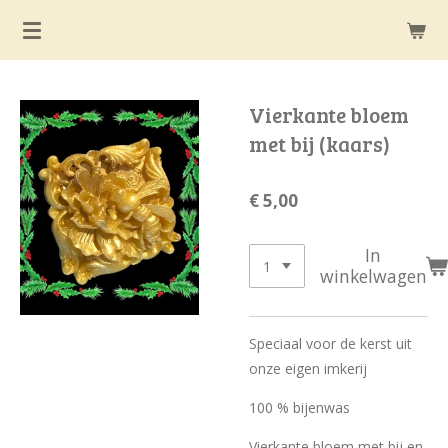
Ga
direct
naar
de
Vierkante bloem
hoofdinhoud
met bij (kaars)
€ 5,00
In
winkelwagen
Speciaal voor de kerst uit
onze eigen imkerij
100 % bijenwas
Vierkante bloem met bij en