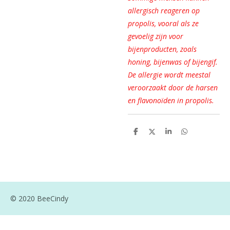
allergisch reageren op
propolis, vooral als ze
gevoelig zijn voor
bijenproducten, zoals
honing, bijenwas of bijengif.
De allergie wordt meestal
veroorzaakt door de harsen
en flavonoïden in propolis.
D
D
S
D
e
e
h
e
l
e
a
l
e
l
r
e
n
e
n
© 2020 BeeCindy