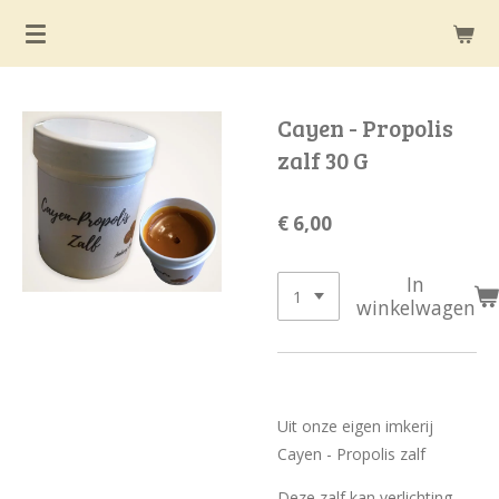
Ga
direct
naar
de
Cayen - Propolis
hoofdinhoud
zalf 30 G
€ 6,00
In
winkelwagen
Uit onze eigen imkerij
Cayen - Propolis zalf
Deze zalf kan verlichting