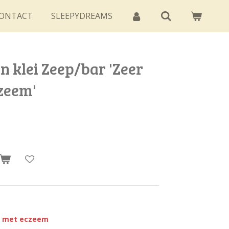
ONTACT
SLEEPYDREAMS
in klei Zeep/bar 'Zeer
czeem'
n met eczeem