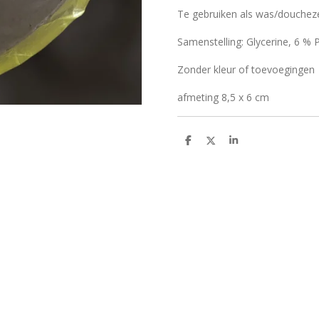
Te gebruiken als was/douchez
Samenstelling: Glycerine, 6 % P
Zonder kleur of toevoegingen
afmeting 8,5 x 6 cm
D
D
S
e
e
h
l
e
a
e
l
r
n
e