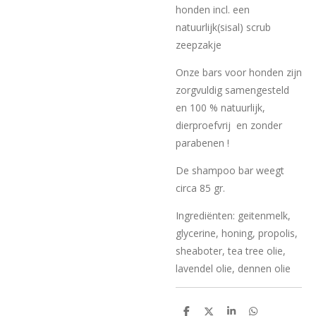
honden incl. een
natuurlijk(sisal) scrub
zeepzakje
Onze bars voor honden zijn
zorgvuldig samengesteld
en 100 % natuurlijk,
dierproefvrij en zonder
parabenen !
De shampoo bar weegt
circa 85 gr.
Ingrediënten: geitenmelk,
glycerine, honing, propolis,
sheaboter, tea tree olie,
lavendel olie, dennen olie
D
D
S
D