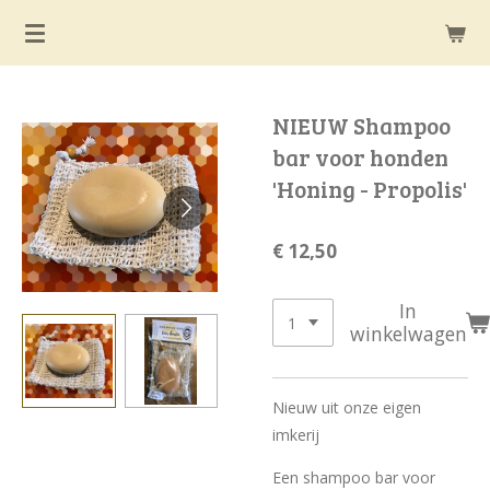
Ga
direct
naar
de
NIEUW Shampoo
hoofdinhoud
bar voor honden
'Honing - Propolis'
€ 12,50
In
winkelwagen
Nieuw uit onze eigen
imkerij
Een shampoo bar voor