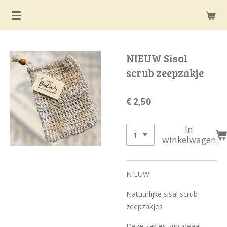
Ga
direct
naar
de
NIEUW Sisal
hoofdinhoud
scrub zeepzakje
€ 2,50
In
winkelwagen
NIEUW
Natuurlijke sisal scrub
zeepzakjes
Deze zakjes zijn ideaal