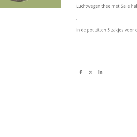
Luchtwegen thee met Salie ha
.
In de pot zitten 5 zakjes voor 
D
D
S
e
e
h
l
e
a
e
l
r
n
e