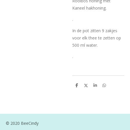
Rooibos honing met
Kaneel hakhoning.
.
In de pot zitten 9 zakjes
voor elk thee te zetten op
500 ml water.
.
D
D
S
D
e
e
h
e
l
e
a
l
e
l
r
e
n
e
n
© 2020 BeeCindy