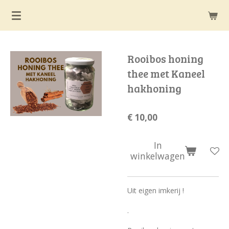
Ga
direct
naar
de
Rooibos honing
hoofdinhoud
thee met Kaneel
hakhoning
€ 10,00
In
winkelwagen
Uit eigen imkerij !
.