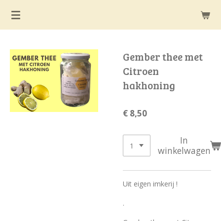
Ga
direct
naar
de
Gember thee met
hoofdinhoud
Citroen
hakhoning
€ 8,50
In
winkelwagen
Uit eigen imkerij !
.