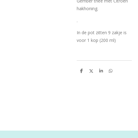
Gember thee met Citroen
hakhoning.
.
In de pot zitten 9 zakje is
voor 1 kop (200 ml)
D
D
S
D
e
e
h
e
l
e
a
l
e
l
r
e
n
e
n