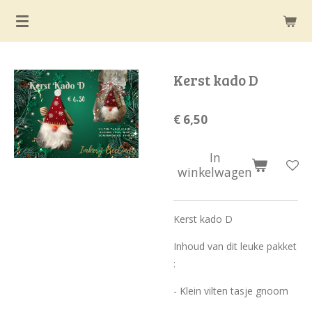
Ga
direct
naar
de
Kerst kado D
hoofdinhoud
€ 6,50
In
winkelwagen
Kerst kado D
Inhoud van dit leuke pakket
:
- Klein vilten tasje gnoom