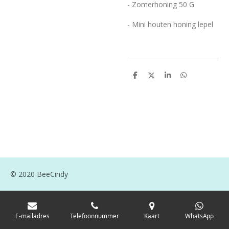
- Zomerhoning 50 G
- Mini houten honing lepel
D
D
S
D
e
e
h
e
l
e
a
l
e
l
r
e
n
e
n
© 2020 BeeCindy
E-mailadres
Telefoonnummer
Kaart
WhatsApp