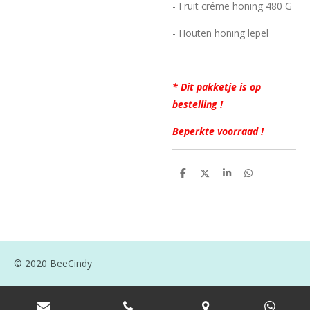
- Fruit créme honing 480 G
- Houten honing lepel
* Dit pakketje is op
bestelling !
Beperkte voorraad !
D
D
S
D
e
e
h
e
l
e
a
l
e
l
r
e
n
e
n
© 2020 BeeCindy