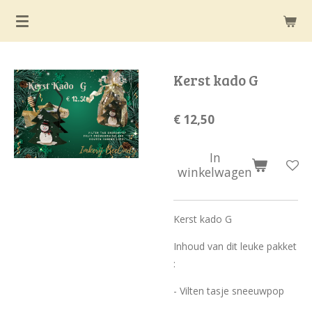
Ga
direct
naar
de
Kerst kado G
hoofdinhoud
€ 12,50
In
winkelwagen
Kerst kado G
Inhoud van dit leuke pakket
:
- Vilten tasje sneeuwpop