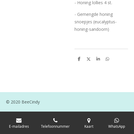
- Honing lollies 4 st.
- Gemengde honing
snoepjes (eucalyptus-
honing-sandoorn)
D
D
S
D
e
e
h
e
l
e
a
l
e
l
r
e
n
e
n
© 2020 BeeCindy
E-mailadres
Telefoonnummer
Kaart
WhatsApp