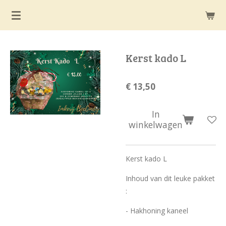
Ga
direct
naar
de
Kerst kado L
hoofdinhoud
€ 13,50
In
winkelwagen
Kerst kado L
Inhoud van dit leuke pakket
:
- Hakhoning kaneel