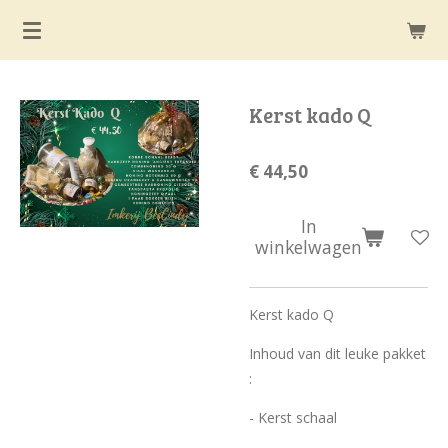
Ga
direct
naar
de
Kerst kado Q
hoofdinhoud
€ 44,50
In
winkelwagen
Kerst kado Q
Inhoud van dit leuke pakket
:
- Kerst schaal